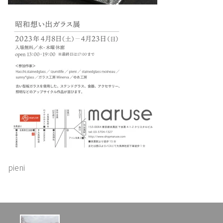
リ
ン
ク
集
お
問
い
合
わ
せ
pieni