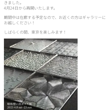
きました。
想
4月24日から再開いたします。
い
出
期間中は在廊する予定なので、お近くの方はギャラリーに
お越しください！
しばらくの間、東京を楽しみます！
ガ
ラ
ス
紹
介
ブ
ロ
グ