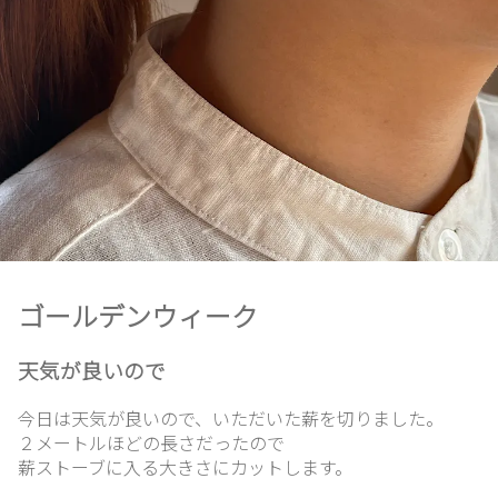
ホ
ー
ム
想
い
ゴールデンウィーク
出
天気が良いので
今日は天気が良いので、いただいた薪を切りました。
ガ
２メートルほどの長さだったので
ラ
薪ストーブに入る大きさにカットします。
ス