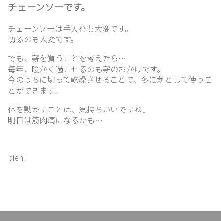
紹
チェーンソーです。
介
チェーンソーは手入れも大変です。
切るのも大変です。
ブ
でも、薪を買うことを考えたら…
ロ
毎年、暖かく過ごせるのも薪のおかげです。
グ
今のうちに切って乾燥させることで、冬に薪として使うこ
とができます。
体を動かすことは、気持ちいいですね。
リ
明日は筋肉痛になるかも…
ン
ク
集
pieni
お
問
い