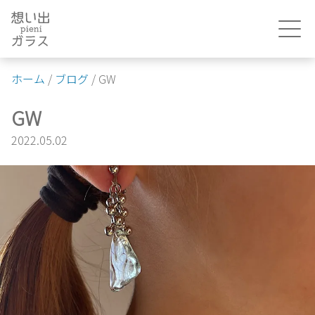
Skip
to
content
ホーム
/
ブログ
/
GW
GW
2022.05.02