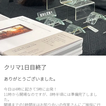
ホ
ー
ム
想
い
出
クリマ1日目終了
ガ
ありがとうございました。
ラ
今日は4時に起きて5時に出発！
ス
11時から開場なのですが、8時半頃には準備完了しまし
紹
た。
介
開場までの1時間半はお知り合いの作家さんにご挨拶に行