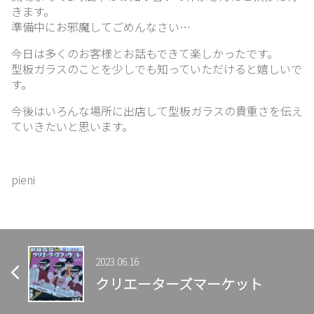
きます。
準備中にお邪魔してごめんなさい…
ブ
今日は多くのお客様とお話もできて楽しかったです。
ロ
型板ガラスのことを少しでも知っていただけると嬉しいで
グ
す。
今後はいろんな場所に出店して型板ガラスの貴重さを伝え
ていきたいと思います。
リ
ン
ク
pieni
集
お
問
2023.06.16
い
クリエーターズマーケット
合
わ