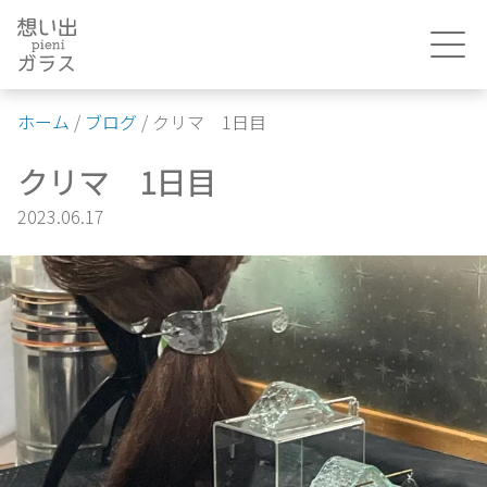
Skip
to
content
ホーム
/
ブログ
/
クリマ 1日目
クリマ 1日目
2023.06.17