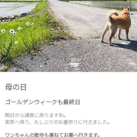
ホ
ー
ム
母の日
想
ゴールデンウィークも最終日
い
出
明日から通常に戻りますね。
実家へ帰り、久しぶりのお墓参りに行きました。
ワンちゃんの散歩も兼ねてお墓へ行きます。