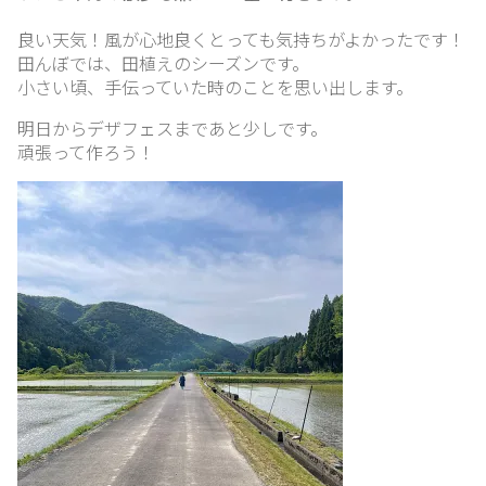
ガ
ラ
良い天気！風が心地良くとっても気持ちがよかったです！
ス
田んぼでは、田植えのシーズンです。
紹
小さい頃、手伝っていた時のことを思い出します。
介
明日からデザフェスまであと少しです。
頑張って作ろう！
ブ
ロ
グ
リ
ン
ク
集