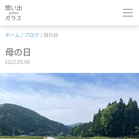
Skip
to
content
ホーム
/
ブログ
/
母の日
母の日
2022.05.08