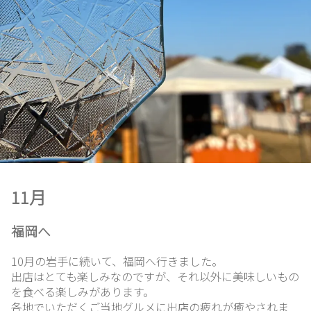
ホ
ー
11月
ム
福岡へ
想
10月の岩手に続いて、福岡へ行きました。
い
出店はとても楽しみなのですが、それ以外に美味しいもの
出
を食べる楽しみがあります。
各地でいただくご当地グルメに出店の疲れが癒やされま