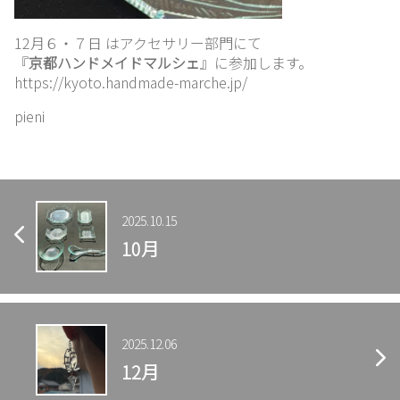
12月６・７日 はアクセサリー部門にて
お
『
京都ハンドメイドマルシェ
』に参加します。
問
https://kyoto.handmade-marche.jp/
い
合
pieni
わ
せ
2025.10.15
10月
2025.12.06
12月