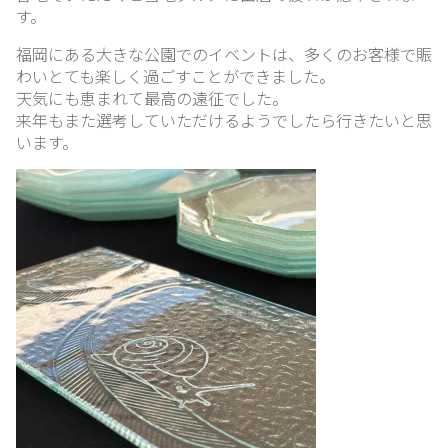
す。
ガ
福岡にある大きな公園でのイベントは、多くのお客様で賑
ラ
わいとても楽しく過ごすことができました。
ス
天気にも恵まれて最高の遠征でした。
紹
来年もまた選考していただけるようでしたら行きたいと思
介
います。
ブ
ロ
グ
リ
ン
ク
集