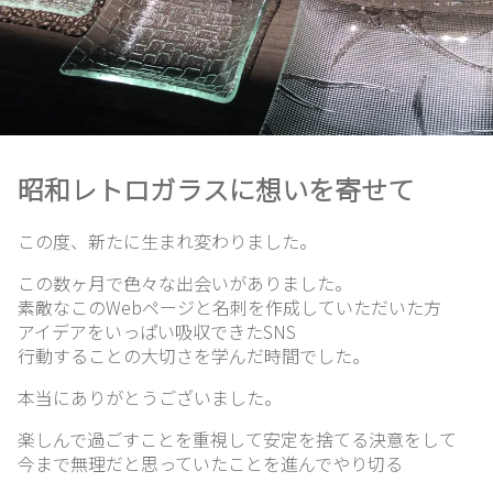
昭和レトロガラスに想いを寄せて
この度、新たに生まれ変わりました。
ホ
この数ヶ月で色々な出会いがありました。
ー
素敵なこのWebページと名刺を作成していただいた方
ム
アイデアをいっぱい吸収できたSNS
行動することの大切さを学んだ時間でした。
本当にありがとうございました。
想
楽しんで過ごすことを重視して安定を捨てる決意をして
い
今まで無理だと思っていたことを進んでやり切る
出