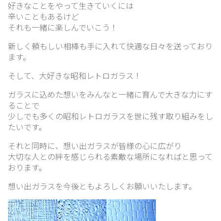
好きなことをやって生きていくには
辛いこともあるけど
それも一緒に楽しんでいこう！
ガ
ラ
新しく頼もしい相棒も手に入れて快適な日々を送っており
ス
ます。
紹
介
そして、大好きな昭和レトロガラス！
ガラスに込めた想いをみんなと一緒に育んで大きな力にす
ることで
ブ
少しでも多くの昭和レトロガラスを世に残す取り組みをし
ロ
たいです。
グ
それと同時に、想い出ガラスが皆様の心に広がり
大切な人との絆を感じられる素敵な場所になればと思って
おります。
リ
想い出ガラスを今後ともよろしくお願いいたします。
ン
ク
集