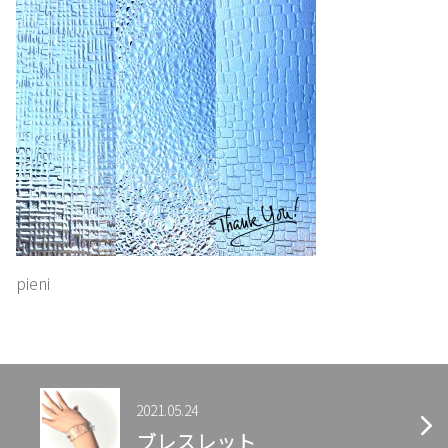
お
問
い
合
わ
せ
pieni
2021.05.24
ブレスレット