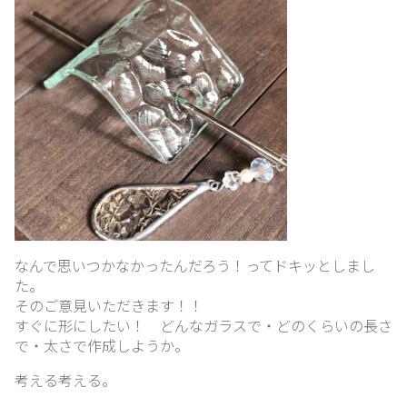
なんで思いつかなかったんだろう！ってドキッとしまし
た。
そのご意見いただきます！！
すぐに形にしたい！ どんなガラスで・どのくらいの長さ
で・太さで作成しようか。
考える考える。
ホ