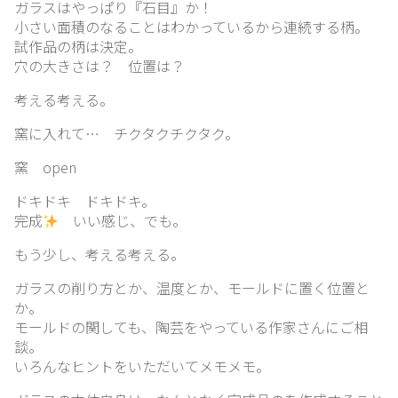
ガラスはやっぱり『石目』か！
ー
小さい面積のなることはわかっているから連続する柄。
ム
試作品の柄は決定。
穴の大きさは？ 位置は？
考える考える。
想
窯に入れて… チクタクチクタク。
い
出
窯 open
ドキドキ ドキドキ。
完成
いい感じ、でも。
ガ
ラ
もう少し、考える考える。
ス
ガラスの削り方とか、温度とか、モールドに置く位置と
紹
か。
介
モールドの関しても、陶芸をやっている作家さんにご相
談。
いろんなヒントをいただいてメモメモ。
ブ