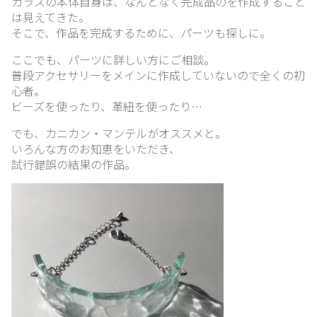
ガラスの本体自身は、なんとなく完成品のを作成すること
ロ
は見えてきた。
グ
そこで、作品を完成するために、パーツも探しに。
ここでも、パーツに詳しい方にご相談。
普段アクセサリーをメインに作成していないので全くの初
リ
心者。
ン
ビーズを使ったり、革紐を使ったり…
ク
集
でも、カニカン・マンテルがオススメと。
いろんな方のお知恵をいただき、
試行錯誤の結果の作品。
お
問
い
合
わ
せ